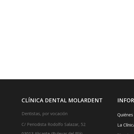
CLÍNICA DENTAL MOLARDENT
INFO
Dentistas, por vocación
Quiénes
C/ Periodista Rodolfo Salazar, 52
La Clínic
03013 Alicante (Bulevar del Plá)