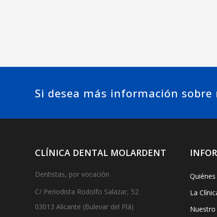
Si desea más información sobre n
CLÍNICA DENTAL MOLARDENT
INFO
Dentistas, por vocación
Quiénes
C/ Periodista Rodolfo Salazar, 52
La Clínic
03013 Alicante (Bulevar del Plá)
Nuestro